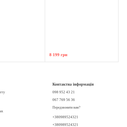
8 199 грн
Контактна інформація
нету
098 952 43 21
067 769 56 36
Передзвонити вам?
ах
+380989524321
+380989524321