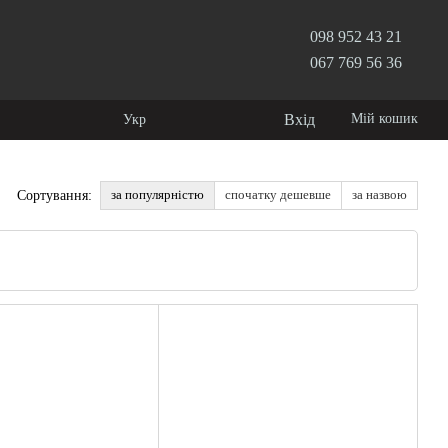
098 952 43 21
067 769 56 36
Вхід
Мій кошик
Укр
за популярністю
спочатку дешевше
за назвою
Сортування: