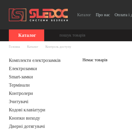
Перейти до основного контенту
Каталог
Про нас
Оплата і 
Каталог
Головна
Каталог
Контроль доступу
Комплекти електрозамків
Немає товарів
Електрозамки
Smart-замки
Термінали
Контролери
Зчитувачі
Кодові клавіатури
Кнопки виходу
Дверні дотягувачі