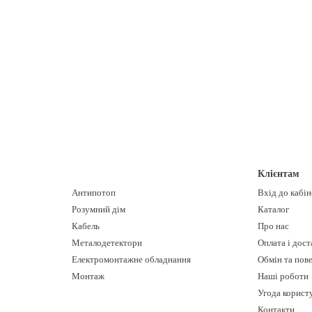
Клієнтам
Антипотоп
Вхід до кабі
Розумний дім
Каталог
Кабель
Про нас
Металодетектори
Оплата і дост
Електромонтажне обладнання
Обмін та пов
Монтаж
Наші роботи
Угода корист
Контакти