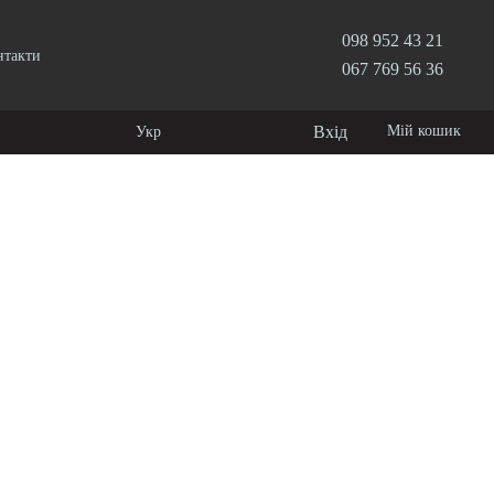
098 952 43 21
нтакти
067 769 56 36
Вхід
Мій кошик
Укр