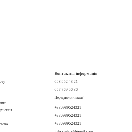
Контактна інформація
нету
098 952 43 21
067 769 56 36
Передзвонити вам?
авка
+380989524321
ернення
+380989524321
+380989524321
увача
info.sledok@gmail.com