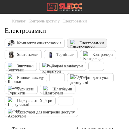
Каталог
Контроль доступу
Електрозамки
Електрозамки
Комплекти електрозамків
Електрозамки
Smart-замки
Термінали
Контролери
Зчитувачі
Кодові клавіатури
Кнопки виходу
Дверні дотягувачі
Турнікети
Шлагбауми
Паркувальні бар'єри
Аксесуари для контролю доступу
Фільтр
За популярністю