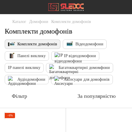
Каталог
Домофони
Комплекти домофонів
Комплекти домофонів
Комплекти домофонів
Відеодомофони
Панелі виклику
IP відеодомофони
IP панелі виклику
Багатоквартирні домомфони
Аудіодомофони
Аксесуари для домофонів
Фільтр
За популярністю
−6%