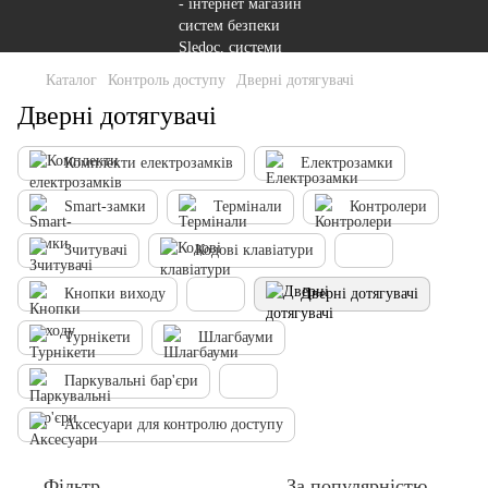
Каталог
Контроль доступу
Дверні дотягувачі
Дверні дотягувачі
Комплекти електрозамків
Електрозамки
Smart-замки
Термінали
Контролери
Зчитувачі
Кодові клавіатури
Кнопки виходу
Дверні дотягувачі
Турнікети
Шлагбауми
Паркувальні бар'єри
Аксесуари для контролю доступу
Фільтр
За популярністю