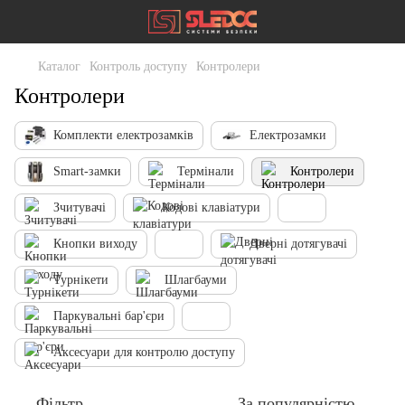
Каталог
Контроль доступу
Контролери
Контролери
Комплекти електрозамків
Електрозамки
Smart-замки
Термінали
Контролери
Зчитувачі
Кодові клавіатури
Кнопки виходу
Дверні дотягувачі
Турнікети
Шлагбауми
Паркувальні бар'єри
Аксесуари для контролю доступу
Фільтр
За популярністю