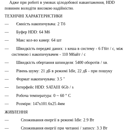
Адже при роботі в умовах цілодобової навантаження, HDD
повинен володіти високою надійністю.
ТЕХНІЧНІ ХАРАКТЕРИСТИКИ
Ємність накопичувача: 2 Тб
Буфер HDD: 64 Мб
Макс кол-во камер: 64 шт
Швидкість передачі даних: з кеша в систему - 6 Гбіт / с, між
системою і накопичувачем - 110 Мбайт / с
Швидкість обертання шпинделя: 5400 оборотів / хв.
Рівень шуму: 21 дБ в режимі Idle, 22 дБ - при пошуку
Формат накопичувача: 3.5 "
Інтерфейс HDD: SATAIII 6Gb / s
Робоча температура: 0 ~ 60 ° C
Розміри: 147х101.6х25.4мм
ЖИВЛЕННЯ
Споживання енергії в режимі Idle: 2.9 Вт
Споживання енергії при читанні / запису: 3.3 Вт