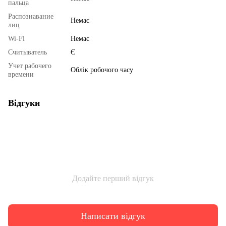
пальца
Распознавание
Немає
лиц
Wi-Fi
Немає
Считыватель
Є
Учет рабочего
Облік робочого часу
времени
Відгуки
Додайте перший відгук
Написати відгук