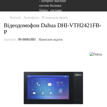
Каталог
Домофони
IP відеодомофони
Відеодомофон Dahua DHI-VTH2421FB-
P
Артикул:
99-00001885
Написати відгук