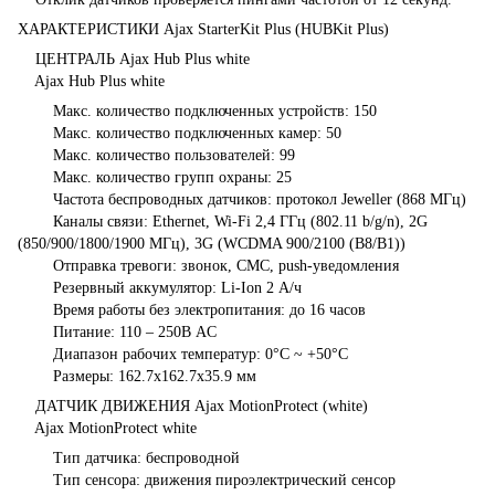
ХАРАКТЕРИСТИКИ Ajax StarterKit Plus (HUBKit Plus)
ЦЕНТРАЛЬ Ajax Hub Plus white
Ajax Hub Plus white
Макс. количество подключенных устройств: 150
Макс. количество подключенных камер: 50
Макс. количество пользователей: 99
Макс. количество групп охраны: 25
Частота беспроводных датчиков: протокол Jeweller (868 МГц)
Каналы связи: Ethernet, Wi-Fi 2,4 ГГц (802.11 b/g/n), 2G
(850/900/1800/1900 МГц), 3G (WCDMA 900/2100 (B8/B1))
Отправка тревоги: звонок, СМС, push-уведомления
Резервный аккумулятор: Li-Ion 2 А/ч
Время работы без электропитания: до 16 часов
Питание: 110 – 250В AC
Диапазон рабочих температур: 0°С ~ +50°С
Размеры: 162.7x162.7x35.9 мм
ДАТЧИК ДВИЖЕНИЯ Ajax MotionProtect (white)
Ajax MotionProtect white
Тип датчика: беспроводной
Тип сенсора: движения пироэлектрический сенсор