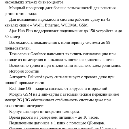
нескольких этажах бизнес-центра.
Мощный процессор дает больше возможностей для решения
разного типа задач.
Для повышения надежности система работает сразу на 4х
каналах связи – Wi-Fi, Ethernet, WCDMA, GSM.
Ajax Hub Plus поддерживает подключение до 150 устройств и до
50 камер.
Возможность подключения к мониторингу системы до 99
пользователей.
Технология Geofence напомнит включить сигнализацию при
выходе из помещения и выключить после возвращения в него.
Включение тревоги при отключении внешнего электропитания.
История событий.
Aлгоритм DeliverAnyway сигнализирует о тревоге даже при
полной пропаже связи.
Real time OS – защита системы от вирусов и вторжений.
Модуль GSM на 2 sim-карты с автоматическим переключением
между 2G | 3G обеспечивает стабильность системы даже при
отключении интернета.
Корпус защищен от вскрытия тампером.
Время работы на резервном питании – до 16 часов.
Подключение датчиков в 1 клик с помощью QR-кодов.
Отклик датчиков проверяется пингами частотой от 12 секунд.