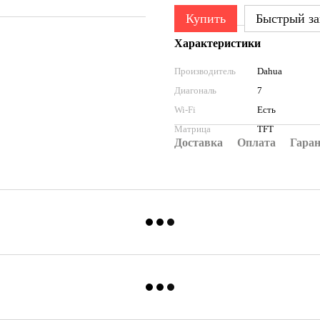
Купить
Быстрый за
Характеристики
Производитель
Dahua
Диагональ
7
Wi-Fi
Есть
Матрица
TFT
Доставка
Оплата
Гара