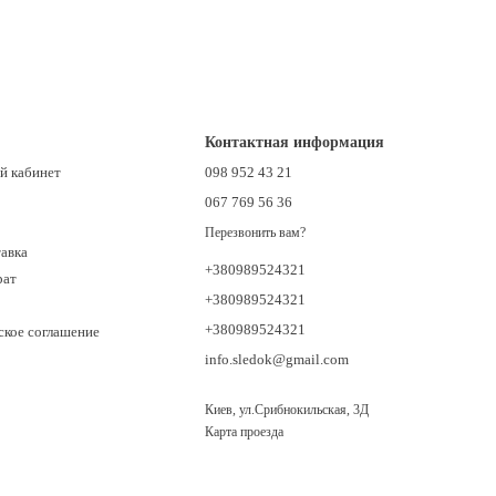
Контактная информация
й кабинет
098 952 43 21
067 769 56 36
Перезвонить вам?
тавка
+380989524321
рат
+380989524321
+380989524321
ское соглашение
info.sledok@gmail.com
Киев, ул.Срибнокильская, 3Д
Карта проезда