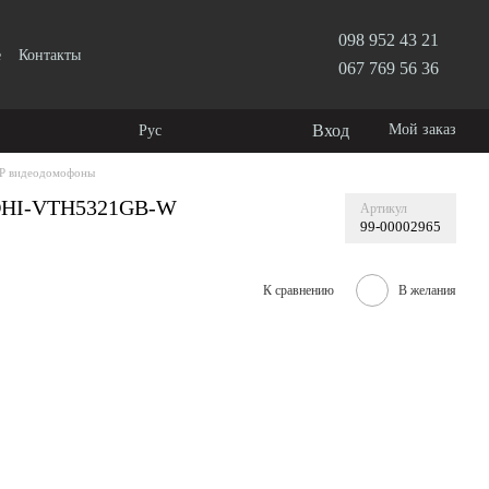
098 952 43 21
е
Контакты
067 769 56 36
Вход
Мой заказ
Рус
IP видеодомофоны
 DHI-VTH5321GB-W
Артикул
99-00002965
К сравнению
В желания